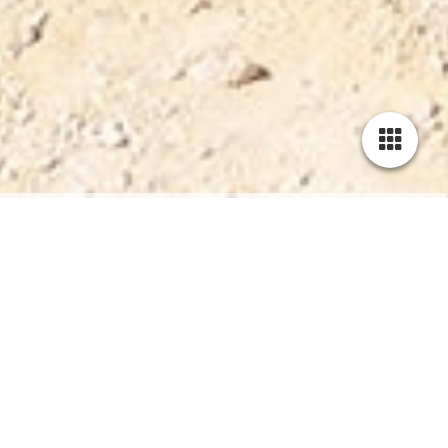
Configuración de cookies
Este sitio web utiliza cookies para proporcionar una experiencia de
usuario óptima a los visitantes. Ciertos contenidos de terceros solo se
muestran si "Contenido de terceros" está habilitado.
Necesarias técnicamente
Estas cookies son necesarias para el funcionamiento del sitio web, p.ej.
para protegerlo ante ataques de piratas informáticos y para garantizar
que la apariencia del sitio sea consistente y se adapte a la demanda.
Analíticas
Las cookies se utilizan para optimizar la experiencia de usuario.
Incluyen estadísticas proporcionadas por terceros al operador del sitio
web y permiten mostrar publicidad personalizada mediante el