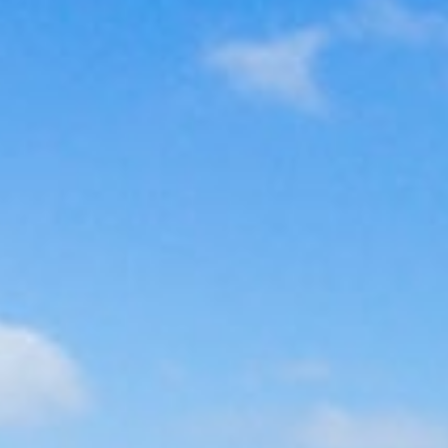
REMOLQUE TIENDA TRIGANO 2019
TIENDAS DE TECHO
Portabicicletas
Portamotos
Transporte perros
Normativas de circulación