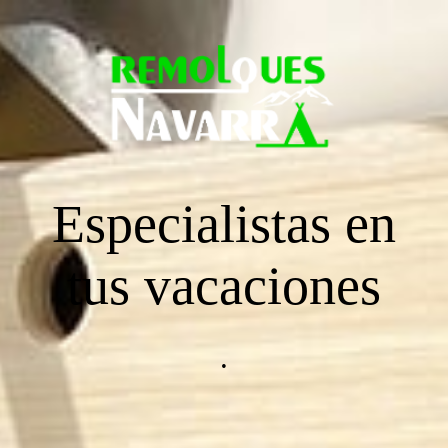
Página principal
CARAVANAS
Especialistas en
ENGANCHES
tus vacaciones
REMOLQUES DE CARGA
.
REMOLQUE TIENDA RACLET 2019