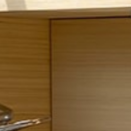
REMOLQUE TIENDA TRIGANO 2019
TIENDAS DE TECHO
Portabicicletas
Portamotos
Transporte perros
Normativas de circulación