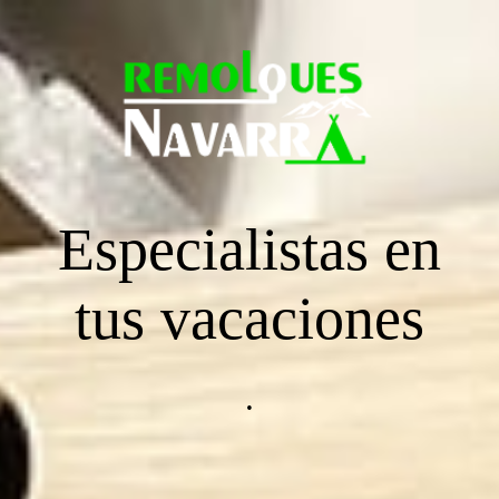
Página principal
CARAVANAS
Especialistas en
ENGANCHES
tus vacaciones
REMOLQUES DE CARGA
.
REMOLQUE TIENDA RACLET 2019