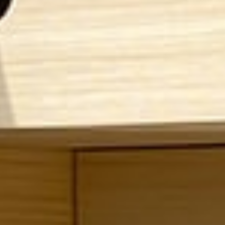
REMOLQUE TIENDA TRIGANO 2019
TIENDAS DE TECHO
Portabicicletas
Portamotos
Transporte perros
Normativas de circulación