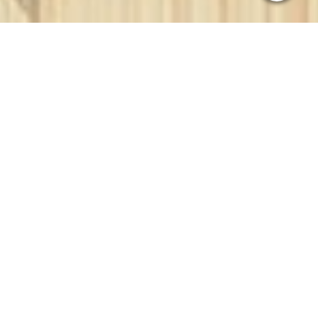
Configuración de cookies
Este sitio web utiliza cookies para proporcionar una experiencia de
usuario óptima a los visitantes. Ciertos contenidos de terceros solo se
muestran si "Contenido de terceros" está habilitado.
Necesarias técnicamente
Estas cookies son necesarias para el funcionamiento del sitio web, p.ej.
para protegerlo ante ataques de piratas informáticos y para garantizar
que la apariencia del sitio sea consistente y se adapte a la demanda.
Analíticas
Las cookies se utilizan para optimizar la experiencia de usuario.
Incluyen estadísticas proporcionadas por terceros al operador del sitio
web y permiten mostrar publicidad personalizada mediante el
seguimiento de la actividad del usuario a través de diferentes sitios
web.
Contenido de terceros
CARAVANA NIEWIADOW TRAVELLER LINE N126N 2019
Puede que este sitio web ofrezca contenido o funcionalidades que
proporcionan terceros bajo su propia responsabilidad. Estos terceros
pueden establecer sus propias cookies, p.ej. para hacer un seguimiento
de la actividad del usuario o para personalizar y optimizar sus ofertas.
Rechazar